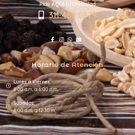
Pide
AQUÍ
tu Chocolad
311 469 0879
Horario de
Atención
Lunes a Viernes:
8:00 a.m. a 6:00 p.m.
Sábados:
8:00 a.m. a 12:30 m.